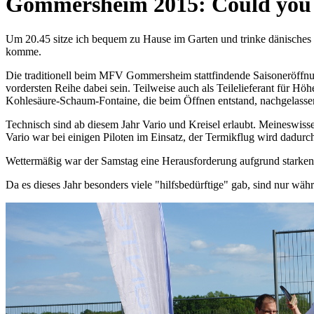
Gommersheim 2015: Could you h
Um 20.45 sitze ich bequem zu Hause im Garten und trinke dänisches "
komme.
Die traditionell beim MFV Gommersheim stattfindende Saisoneröffnun
vordersten Reihe dabei sein. Teilweise auch als Teilelieferant für 
Kohlesäure-Schaum-Fontaine, die beim Öffnen entstand, nachgelassen
Technisch sind ab diesem Jahr Vario und Kreisel erlaubt. Meineswisse
Vario war bei einigen Piloten im Einsatz, der Termikflug wird dadurc
Wettermäßig war der Samstag eine Herausforderung aufgrund starke
Da es dieses Jahr besonders viele "hilfsbedürftige" gab, sind nur wä