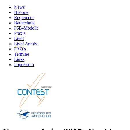
News
Historie
Reglement
Bautechnik
F5B-Modelle
Praxis
Live!
Live! Archiv
FAQ's
Termine
Links
Impressum