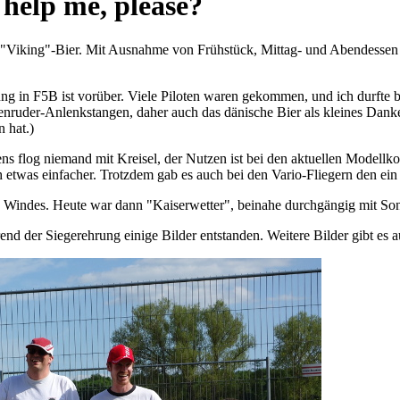
elp me, please?
Viking"-Bier. Mit Ausnahme von Frühstück, Mittag- und Abendessen ist
g in F5B ist vorüber. Viele Piloten waren gekommen, und ich durfte b
Höhenruder-Anlenkstangen, daher auch das dänische Bier als kleines Dan
 hat.)
ns flog niemand mit Kreisel, der Nutzen ist bei den aktuellen Modellko
h etwas einfacher. Trotzdem gab es auch bei den Vario-Fliegern den ei
n Windes. Heute war dann "Kaiserwetter", beinahe durchgängig mit S
hrend der Siegerehrung einige Bilder entstanden. Weitere Bilder gibt e